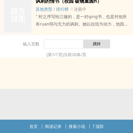
讽刺的情书（校园 破镜重圆h）
然接到了这则讯息，回复：“好”。之后，他跪在雨
其他类型
/
排行榜
连载中
里，祈求原谅。机灵狡猾胆小怕事妹X被动勾引控制
" 时之序写给江燧的，是一封qing书，也是对他所
yu强哥一句话文案：不良少女追ai记（亲哥版）主
有ruan弱与无力的讽刺。她以自毁为动力，他因自
旨：ai是自由意志的沉沦。如果您认为《错位愈合
救而沉迷。“你明知dao我不相信以后。”“是吗？”他
（兄妹H）》写得不错，请给您的朋友推荐本书
反问，“你十七岁勾引我cao你的时候，想过今天
输入页数
吗？”成年后的他们重逢，时间没有治愈他们的伤，
怨恨纠缠着aiyu，反而让一切变得更加复杂。当
(第
1
/
1
页)当前
20
条/页
qing书变成了毒药，他们会走向救赎，还是沉沦在
彼此的讽刺之中？清冷乖乖但yin暗心机女 x 街tou
野狗但纯qing高中男---周末一定更新，周中尽量
更。
首页
阅读记录
搜索小说
顶部