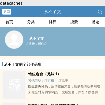
datacaches
从不了文
返回
首页
分类
排行
搜索
足迹
从不了文
共收录 2 部作品
从不了文的全部作品集
错位愈合（兄妹H）
其他类型
/
排行榜
连载中
医生告诉邱易，所谓错位愈合，指的是骨折断端在
未完全对齐的qing况下完成愈合，保留了移位的骨
痂。除非手术，否则她将终shen跛行。她想起邱
然。她说：“哥，你要对我负责。”五百公里之外的邱