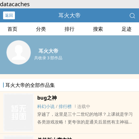
datacaches
耳火大帝
返回
首页
分类
排行
搜索
足迹
耳火大帝
共收录 3 部作品
耳火大帝的全部作品集
bug之神
科幻小说
/
排行榜
连载中
穿越了，这里是三十二世纪的地球？上课就是学习
各类游戏攻略！更夸张的是通关后居然有主神福
利，每个游戏达人都是妥妥的小超人。什么你居然
不知dao三十条命，而且魂斗罗是新人最难的游戏