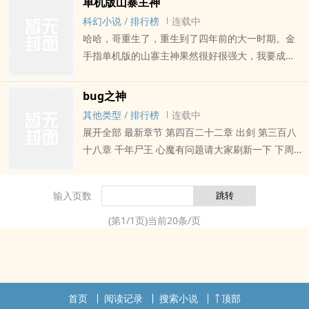
单机版山寨主神
世界没有之一！那好吧，让我通关给你看，上、
科幻小说
/
排行榜
连载中
上、下、下、左、右、左、右、、、、。魂斗罗、
哈哈，哥重生了，重生到了四年前的大一时期。金
re血格斗、三国战记、拳皇、尾行、萌娘版kou袋妖
手指单机版的山寨主神果然很好很强大，我要成为
怪、英雄联盟各类熟悉的游戏都等着我来通关！没
超人，然后回到现实世界zuo一个拉风的美男子。任
错，他就是注定成为之神的男人，在地球他熟知各
务世界随机。第一个世界是拳皇，我的主线任务是
bug之神
zhong游戏与...
见证三神qi家族封印大蛇至终结。作为一个战斗力
其他类型
/
排行榜
连载中
的渣子，我感到鸭梨山大。没关系，哥能随时回档
展开全部 最新章节 第四百二十二章 出剑 第三百八
重来，一切妥妥的。什么！这不是重生，而是平行
十八章 千年尸王 心魔有问题请大家刷新一下 下周
世界，武功等级就是学院文凭等级，以哥现有的究
就先不防盗了，但是请大家有条件的还是支持一下
极力量，一个七岁的天才大学生都能完nue哥。
第四百二十二章 出剑 第四百二十二章 出剑 第三百
输入页数
八十八章 千年尸王 心魔有问题请大家刷新一下 第
九十章 彻底luan掉的剧qing（求打赏！） 查看全
(第
1
/
1
页)当前
20
条/页
部章节 相关推荐 致命偏宠
首页
阅读记录
搜索小说
顶部