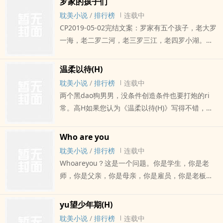
罗家的孩子们
不错，请给您的朋友推荐本书
耽美小说
/
排行榜
连载中
CP2019-05-02完结文案：罗家有五个孩子，老大罗
一海，老二罗二河，老三罗三江，老四罗小湖。还
有一个，叫岳巍然。甜宠年下HE罗家有五个孩子。
老大罗一海，老二罗二河，老三罗三江，老四——
温柔以待(H)
罗小湖。还有一个，叫岳巍然。即使有一个不是亲
耽美小说
/
排行榜
连载中
生的，也是十分难得的庞大家ting。为此罗爸缴了
两个黑dao狗男男，没条件创造条件也要打炮的ri
不少罚款，不过他不在乎，因为他有钱。可惜好景
常。高H如果您认为《温柔以待(H)》写得不错，请
不长，罗小湖出生一年，罗妈急病去世，罗一海也
给您的朋友推荐本书
才十三。罗爸guan得了生意就guan不了孩子、
Who are you
guan得了孩子就guan不了生意。通常这时候，就
耽美小说
/
排行榜
连载中
该继母出现了，说不定还要nue待他们。继母的确
Whoareyou？这是一个问题。你是学生，你是老
出现了。只是出现得太晚，那时罗小湖已经六岁，
师，你是父亲，你是母亲，你是雇员，你是老板。
等着上小学了。到tou来，当妈又当爹给孩子把屎把
你是他一个ca肩而过的路人，你也是我生命中无可
niao的，仍然是罗家老大：罗一海。罗一海年长二
替代的家人，你是我和蔼可亲的邻居，你也是她尖
妹四岁，比三弟大六岁，罗小四出生的时候他已经
yu望少年期(H)
酸刻薄的婆婆，你是他两肋cha刀的好朋友，你也是
十二了。罗家妈妈还在的时候，三弟出生他便学会
耽美小说
/
排行榜
连载中