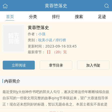
黄蓉堕落史
首页
分类
排行
搜索
足迹
黄蓉堕落史
作者：
小强
类别：
耽美小说
/
排行榜
2023-09-16 03:45
更新时间：
最新章节：
【】（20）完
立即阅读
章节目录
加入书架
内容简介
最近受到y大创神作书吧的郭夫人勾引，遂决定将这些年断断续续自娱
自乐写的一些蓉文用完整的故事qing节串联起来，望广大蓉迷指导斧
正！现在还未想到好的标题，暂以无题命名之。本居士着实不喜欢是
个男人就能将黄蓉摆平的描写，本文中狗官吕文德也是在机缘巧合以