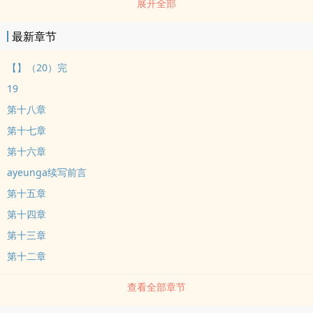
展开全部
及有高人暗助的qing况下，占尽天时、地利、人和诸多便宜，尚且经
过许多艰难曲折才将黄蓉收归帐下，所以喜欢看黄蓉被一群男人
最新章节
jianyin的蓉文ai好者请不用再就此提出任何建议，在此文中你将不会
就此问题得到任何回应，如果实在不喜欢此项设定敬请绕路。如果您
【】（20）完
认为《黄蓉堕落史》写得不错，请给您的朋友推荐本书
19
第十八章
第十七章
第十六章
ayeunga续写前言
第十五章
第十四章
第十三章
第十二章
查看全部章节