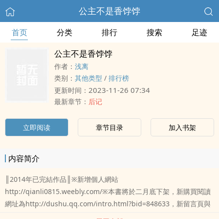
公主不是香饽饽
首页
分类
排行
搜索
足迹
公主不是香饽饽
作者：
浅离
类别：
其他类型
/
排行榜
2023-11-26 07:34
更新时间：
最新章节：
后记
立即阅读
章节目录
加入书架
内容简介
║2014年已完結作品║※新增個人網站
http://qianli0815.weebly.com/※本書將於二月底下架，新購買閱讀
網址為http://dushu.qq.com/intro.html?bid=848633，新留言頁與
資訊追蹤頁為http://www.popo.tw/books/600458，更多資訊請見粉