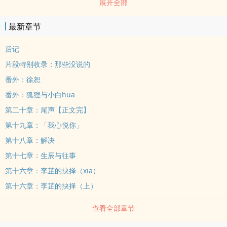
展开全部
專置頂公告。已購買全書者可截購買紀錄圖來信索取觀看密碼，方
法：（一）請在讀者後臺（【我的書櫃】→【買過的書】）將自己的
最新章节
「整本」章回購買紀錄「截圖」（二）寄到我的信箱ahref="/cdn-
cgi/l/email-protection"class="__cf_email__"data-
后记
cfemail="d2a3bbb3bcbebbe2eae3e792b5bfb3bbbefcb1bdbf"
片段特别收录：那些没说的
[email protected]/a（三）標題請註明【索取《填書名》觀看密碼】
番外：徐恕
我會定期開信箱回密碼，如果回信了會在粉專報告。不久後會將收費
番外：狐狸与小白hua
章回貼到痞客邦，大家可輸ru密碼繼續觀看。索取密碼的時限是到今
第二十章：尾声【正文完】
年六月底。為了方便guan理，未整本購買（例如tiao章回、只購買幾
回）的讀者，將無法索取密碼。如果只是未購買完畢，還有意願購買
第十九章：「我心悦你」
後續章節，建議先在POPO將整本購買完畢後用讀者後台截圖；或者
第十八章：解决
是直接到QQ閱讀購買整本。香餑餑：餑餑是一種糕點、饅頭或用雜糧
第十七章：生辰与往事
麵製成的shi物，後引申為非常熱門、很受歡迎、非常搶手的人或事物
第十六章：李芷的抉择（xia）
的意思。（by百度百科）?李效：（悲憤）朕猜到了帝業艱難的開頭，
第十六章：李芷的抉择（上）
猜到了功成名就的結局，就是猜不到過程中寵愛的小女兒在婚姻市場
中滯銷了。皇后：（順mao）陛下莫氣。群臣：（團結）珍愛生命，
查看全部章节
遠離公主……噓，不准跟別人說俺們家有未嫁、不，未娶的兒子！內
侍：（面癱臉）陛下，鬍子是無辜滴！李芷：（無辜臉）……那個，阿