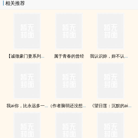
相关推荐
爺啊，其實我有暗戀的對象。──總之，這是個滯銷的女主找婆家的故
事。◎溫馨提醒：開場看似正經，實際上是走歡樂向的古代小清新。
這次一定要寫一部不nue的文！（握拳）◎朝代背景「基本」架空，
事件人物純屬虛構，若是覺得似曾相識，不要懷疑，的確有參照某歷
史特定背景喔(≧?≦)ゞ主角：李芷｜配角：魏涵之，徐恕，崔杜若，等
若gan人｜Tag：架空古代，暗戀，輕鬆，HE。￣￣￣￣￣￣￣￣￣
￣￣￣￣￣￣￣￣￣￣￣￣￣￣￣｛更新ri程｝●更新：2014/05-
【诚徵豪门妻系列四】明天见，雪莉
属于青春的曾经
我认识妳，妳不认识我。
2014/08●完結：2011/08/13￣￣￣￣￣￣￣￣￣￣￣￣￣￣￣￣￣
￣￣￣￣￣￣￣｛作品細項｝●首發：POPO原創(獨家發表)●活動：慶
粉專200讚+收藏50小活動(已結束)￣￣￣￣￣￣￣￣￣￣￣￣￣￣￣
￣￣￣￣￣￣￣￣￣｛章回更動｝●2014/07/15正文完結
●2014/08/09【增】番外一：狐狸與小白花。●2014/08/13【增】番
外二：徐恕、一篇片段收錄、後記，全文正式完結。￣￣￣￣￣￣￣
我ai你，比永远多一天
（作者脑弱还没想到书名）
《望日莲：沉默的ai》
￣￣￣￣￣￣￣￣￣￣￣￣￣￣￣￣￣｛?POPO以外的滊x｝追蹤更
新動態、新連載訊息、其他分享｜Facebook?Click詢問創作相關、調
戲勾搭滊x的好去處｜Ask??????????Click?