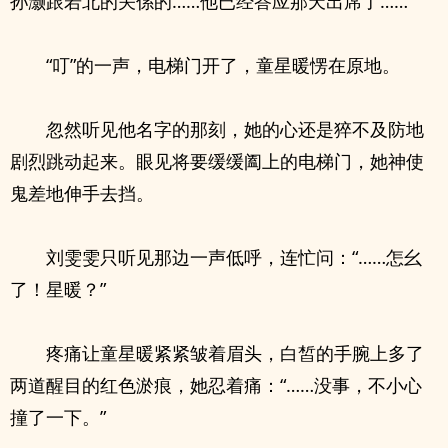
孙灏跟若北的关係的……他已经答应那天出席了……”
“叮”的一声，电梯门开了，童星暖愣在原地。
忽然听见他名字的那刻，她的心还是猝不及防地
剧烈跳动起来。眼见将要缓缓阖上的电梯门，她神使
鬼差地伸手去挡。
刘雯雯只听见那边一声低呼，连忙问：“……怎幺
了！星暖？”
疼痛让童星暖紧紧皱着眉头，白皙的手腕上多了
两道醒目的红色淤痕，她忍着痛：“……没事，不小心
撞了一下。”