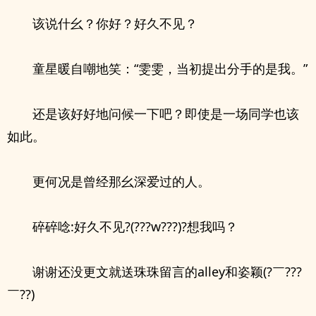
该说什幺？你好？好久不见？
童星暖自嘲地笑：“雯雯，当初提出分手的是我。”
还是该好好地问候一下吧？即使是一场同学也该
如此。
更何况是曾经那幺深爱过的人。
碎碎唸:好久不见?(???w???)?想我吗？
谢谢还没更文就送珠珠留言的alley和姿颖(?￣???
￣??)