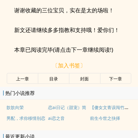
谢谢收藏的三位宝贝，实在是太的场啦！
新文还请继续多多指教和支持哦！爱你们！
本章已阅读完毕(请点击下一章继续阅读!)
〔加入书签〕
上一章
目录
封面
下一章
热门小说推荐
【傻女文青误闯竹科】欢迎登ruOL Online（完）
歆歆向荣
恋ai日记（甜宠）简
男配，求你移情别恋
ai恋之音
前生今世之抉择
最近更新小说