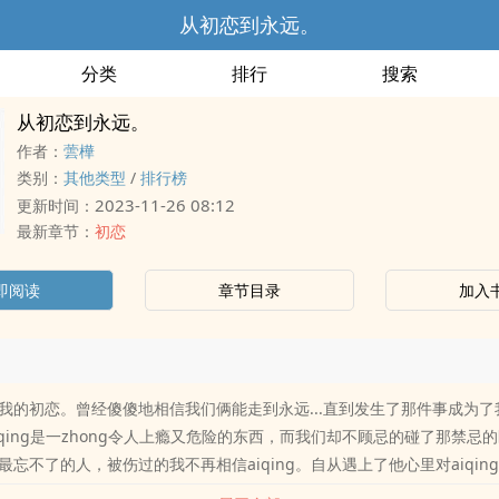
从初恋到永远。
分类
排行
搜索
从初恋到永远。
作者：
蕓樺
类别：
其他类型
/
排行榜
2023-11-26 08:12
更新时间：
最新章节：
初恋
即阅读
章节目录
加入
我的初恋。曾经傻傻地相信我们俩能走到永远...直到发生了那件事成为了
iqing是一zhong令人上瘾又危险的东西，而我们却不顾忌的碰了那禁忌的
最忘不了的人，被伤过的我不再相信aiqing。自从遇上了他心里对aiqin
的温柔就像太yang一样的温nuan.第三个男孩是牵着我的手到永远的人，