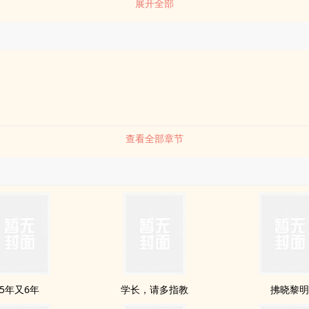
展开全部
忘不了的回忆.一生谈三次恋ai最好。一次懵懂，一次刻骨，一次一生。–
唷#谢谢支持?
查看全部章节
5年又6年
学长，请多指教
拂晓黎