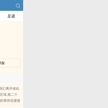
足迹
书架
我们离开彼此
区域.第二个
g的畏惧也慢慢
他温柔的手牵