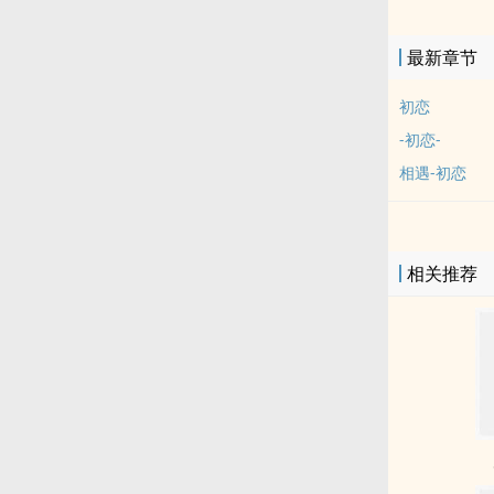
着我逃离那些
会不定期更新
最新章节
初恋
-初恋-
相遇-初恋
相关推荐